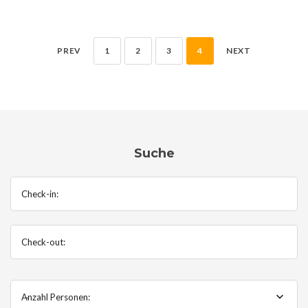
PREV
1
2
3
4
NEXT
Suche
Check-in:
Check-out:
Anzahl Personen:
--