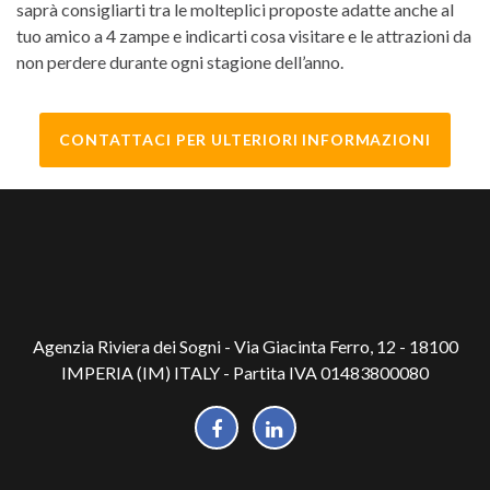
saprà consigliarti tra le molteplici proposte adatte anche al
tuo amico a 4 zampe e indicarti cosa visitare e le attrazioni da
non perdere durante ogni stagione dell’anno.
CONTATTACI PER ULTERIORI INFORMAZIONI
Agenzia Riviera dei Sogni - Via Giacinta Ferro, 12 - 18100
IMPERIA (IM) ITALY - Partita IVA 01483800080