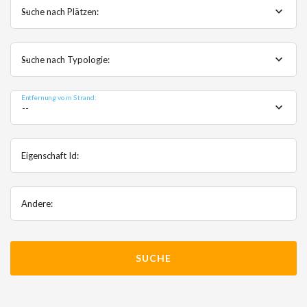
Suche nach Plätzen:
--
Suche nach Typologie:
--
Entfernung vom Strand:
--
Eigenschaft Id:
Andere: