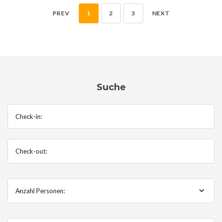
PREV
1
2
3
NEXT
Suche
Check-in:
Check-out:
Anzahl Personen:
--